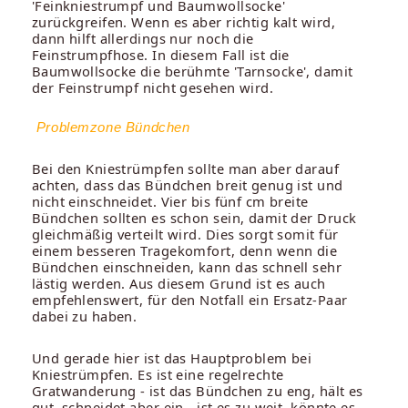
'Feinkniestrumpf und Baumwollsocke'
zurückgreifen. Wenn es aber richtig kalt wird,
dann hilft allerdings nur noch die
Feinstrumpfhose. In diesem Fall ist die
Baumwollsocke die berühmte 'Tarnsocke', damit
der Feinstrumpf nicht gesehen wird.
Problemzone Bündchen
Bei den Kniestrümpfen sollte man aber darauf
achten, dass das Bündchen breit genug ist und
nicht einschneidet. Vier bis fünf cm breite
Bündchen sollten es schon sein, damit der Druck
gleichmäßig verteilt wird. Dies sorgt somit für
einem besseren Tragekomfort, denn wenn die
Bündchen einschneiden, kann das schnell sehr
lästig werden. Aus diesem Grund ist es auch
empfehlenswert, für den Notfall ein Ersatz-Paar
dabei zu haben.
Und gerade hier ist das Hauptproblem bei
Kniestrümpfen. Es ist eine regelrechte
Gratwanderung - ist das Bündchen zu eng, hält es
gut, schneidet aber ein - ist es zu weit, könnte es