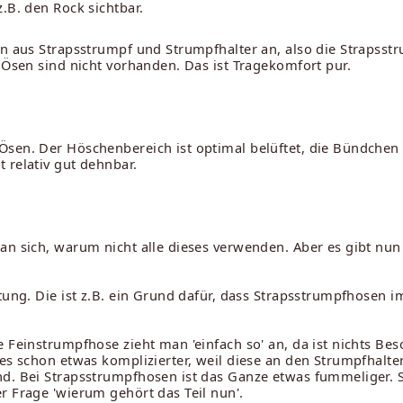
.B. den Rock sichtbar.
on aus Strapsstrumpf und Strumpfhalter an, also die Strapsstr
 Ösen sind nicht vorhanden. Das ist Tragekomfort pur.
Ösen. Der Höschenbereich ist optimal belüftet, die Bündche
 relativ gut dehnbar.
an sich, warum nicht alle dieses verwenden. Aber es gibt nun
tung. Die ist z.B. ein Grund dafür, dass Strapsstrumpfhosen i
 Feinstrumpfhose zieht man 'einfach so' an, da ist nichts Bes
 es schon etwas komplizierter, weil diese an den Strumpfhalt
nd. Bei Strapsstrumpfhosen ist das Ganze etwas fummeliger. S
r Frage 'wierum gehört das Teil nun'.