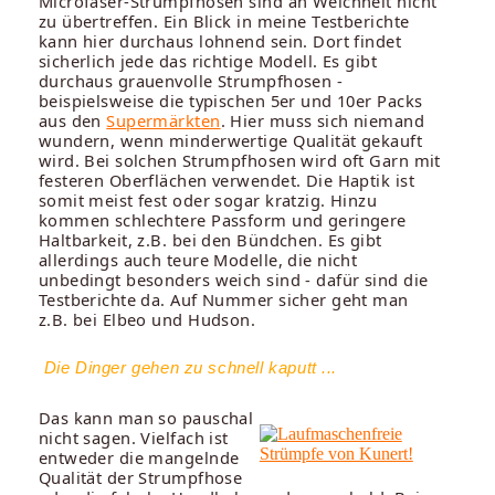
Microfaser-Strumpfhosen sind an Weichheit nicht
zu übertreffen. Ein Blick in meine Testberichte
kann hier durchaus lohnend sein. Dort findet
sicherlich jede das richtige Modell. Es gibt
durchaus grauenvolle Strumpfhosen -
beispielsweise die typischen 5er und 10er Packs
aus den
Supermärkten
. Hier muss sich niemand
wundern, wenn minderwertige Qualität gekauft
wird. Bei solchen Strumpfhosen wird oft Garn mit
festeren Oberflächen verwendet. Die Haptik ist
somit meist fest oder sogar kratzig. Hinzu
kommen schlechtere Passform und geringere
Haltbarkeit, z.B. bei den Bündchen. Es gibt
allerdings auch teure Modelle, die nicht
unbedingt besonders weich sind - dafür sind die
Testberichte da. Auf Nummer sicher geht man
z.B. bei Elbeo und Hudson.
Die Dinger gehen zu schnell kaputt ...
Das kann man so pauschal
nicht sagen. Vielfach ist
entweder die mangelnde
Qualität der Strumpfhose