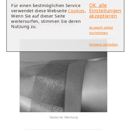
OK, alle
Für einen bestmöglichen Service
Einstellungen
verwendet diese Webseite
Cookies
.
akzeptieren
Wenn Sie auf dieser Seite
weitersurfen, stimmen Sie deren
Seite bearbeitet am 18.04.2024.
Nutzung zu.
Auswahl selbst
vornehmen
Hinweis schließen
Statische Werbung