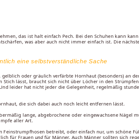
hmen, das ist halt einfach Pech. Bei den Schuhen kann kann
ntschärfen, was aber auch nicht immer einfach ist. Die nächs
ntlich eine selbstverständliche Sache
e, gelblich oder gräulich verfärbte Hornhaut (besonders) an d
Stich lässt, braucht sich nicht über Löcher in den Strümpfe
 Und leider hat nicht jeder die Gelegenheit, regelmäßig stund
haut, die sich dabei auch noch leicht entfernen lässt.
 Übermäßig lange, abgebrochene oder eingewachsene Nägel müs
mpfe aller Art.
Feinstrumpfhosen betreibt, oder einfach nur, um schöne Fü
rlich für Frauen
und
für Männer. Auch Männer sollten sich reg