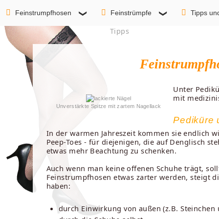
Feinstrumpfhosen
Feinstrümpfe
Tipps un
Tipps
Feinstrumpfho
Unter Pedikü
mit medizini
Unverstärkte Spitze mit zartem Nagellack
Pediküre 
In der warmen Jahreszeit kommen sie endlich w
Peep-Toes - für diejenigen, die auf Denglisch st
etwas mehr Beachtung zu schenken.
Auch wenn man keine offenen Schuhe trägt, soll
Feinstrumpfhosen etwas zarter werden, steigt d
haben:
durch Einwirkung von außen (z.B. Steinchen 