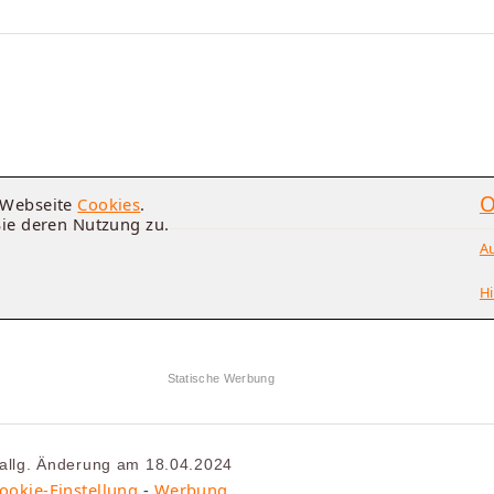
O
e Webseite
Cookies
.
Sie deren Nutzung zu.
A
Hi
Statische Werbung
 allg. Änderung am 18.04.2024
ookie-Einstellung
-
Werbung