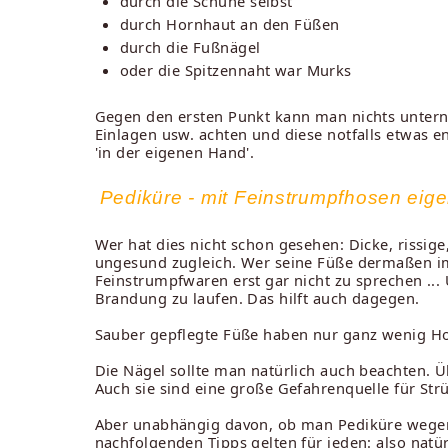
durch die Schuhe selbst
durch Hornhaut an den Füßen
durch die Fußnägel
oder die Spitzennaht war Murks
Gegen den ersten Punkt kann man nichts unterne
Einlagen usw. achten und diese notfalls etwas e
'in der eigenen Hand'.
Pediküre - mit Feinstrumpfhosen eige
Wer hat dies nicht schon gesehen: Dicke, rissig
ungesund zugleich. Wer seine Füße dermaßen im 
Feinstrumpfwaren erst gar nicht zu sprechen ...
Brandung zu laufen. Das hilft auch dagegen.
Sauber gepflegte Füße haben nur ganz wenig Horn
Die Nägel sollte man natürlich auch beachten.
Auch sie sind eine große Gefahrenquelle für Strü
Aber unabhängig davon, ob man Pediküre wegen 
nachfolgenden Tipps gelten für jeden: also natü