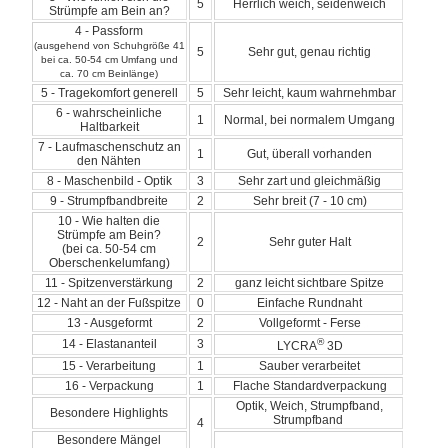
5
Herrlich weich, seidenweich
Strümpfe am Bein an?
4 - Passform
(ausgehend von Schuhgröße 41
5
Sehr gut, genau richtig
bei ca. 50-54 cm Umfang und
ca. 70 cm Beinlänge)
5 - Tragekomfort generell
5
Sehr leicht, kaum wahrnehmbar
6 - wahrscheinliche
1
Normal, bei normalem Umgang
Haltbarkeit
7 - Laufmaschenschutz an
1
Gut, überall vorhanden
den Nähten
8 - Maschenbild - Optik
3
Sehr zart und gleichmäßig
9 - Strumpfbandbreite
2
Sehr breit (7 - 10 cm)
10 - Wie halten die
Strümpfe am Bein?
2
Sehr guter Halt
(bei ca. 50-54 cm
Oberschenkelumfang)
11 - Spitzenverstärkung
2
ganz leicht sichtbare Spitze
12 - Naht an der Fußspitze
0
Einfache Rundnaht
13 - Ausgeformt
2
Vollgeformt - Ferse
®
14 - Elastananteil
3
LYCRA
3D
15 - Verarbeitung
1
Sauber verarbeitet
16 - Verpackung
1
Flache Standardverpackung
Optik, Weich, Strumpfband,
Besondere Highlights
Strumpfband
4
Besondere Mängel