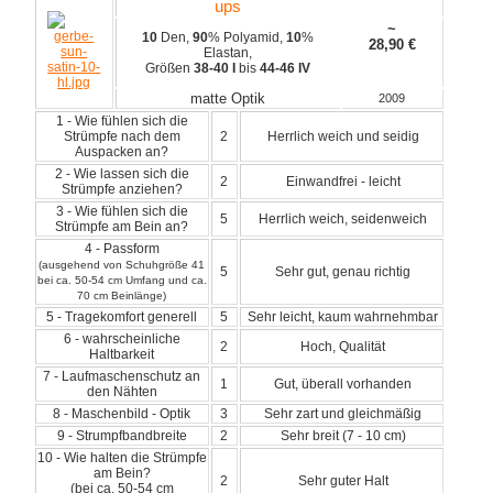
ups
~
10
Den,
90
% Polyamid,
10
%
28,90
€
Elastan,
Größen
38-40 I
bis
44-46 IV
matte Optik
2009
1 - Wie fühlen sich die
Strümpfe nach dem
2
Herrlich weich und seidig
Auspacken an?
2 - Wie lassen sich die
2
Einwandfrei - leicht
Strümpfe anziehen?
3 - Wie fühlen sich die
5
Herrlich weich, seidenweich
Strümpfe am Bein an?
4 - Passform
(ausgehend von Schuhgröße 41
5
Sehr gut, genau richtig
bei ca. 50-54 cm Umfang und ca.
70 cm Beinlänge)
5 - Tragekomfort generell
5
Sehr leicht, kaum wahrnehmbar
6 - wahrscheinliche
2
Hoch, Qualität
Haltbarkeit
7 - Laufmaschenschutz an
1
Gut, überall vorhanden
den Nähten
8 - Maschenbild - Optik
3
Sehr zart und gleichmäßig
9 - Strumpfbandbreite
2
Sehr breit (7 - 10 cm)
10 - Wie halten die Strümpfe
am Bein?
2
Sehr guter Halt
(bei ca. 50-54 cm