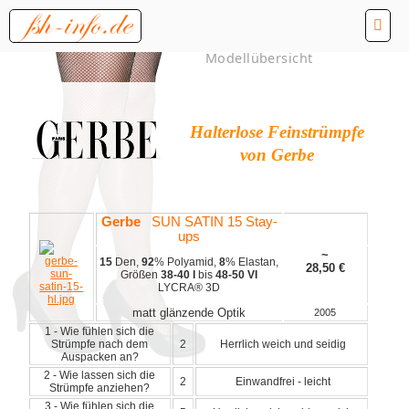
Modellübersicht
Halterlose Feinstrümpfe
von Gerbe
Gerbe
SUN SATIN 15 Stay-
ups
~
15
Den,
92
% Polyamid,
8
% Elastan,
28,50
€
Größen
38-40 I
bis
48-50 VI
LYCRA® 3D
matt glänzende Optik
2005
1 - Wie fühlen sich die
Strümpfe nach dem
2
Herrlich weich und seidig
Auspacken an?
2 - Wie lassen sich die
2
Einwandfrei - leicht
Strümpfe anziehen?
3 - Wie fühlen sich die