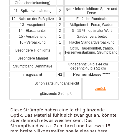
Oberschenkelumfang)
ganz leicht sichtbare Spitze und
11 - Spitzenverstärkung
2
Ferse
12 - Naht an der Fußspitze
0
Einfache Rundnaht
13 - Ausgeformt
2
Vollgeformt - Ferse, Waden
14 - Elastananteil
2
5 - 15 % - optimaler Wert
15 - Verarbeitung
1
Sauber verarbeitet
16 - Verpackung
1
Flache Standardverpackung
Optik, Tragekomfort, transp.
Besondere Highlights
Fersenverstärkung, Strumpfband
4
Besondere Mängel
ungedehnt: 34 bis 44 cm
Strumpfband Dehnmaße
gedehnt: 46 bis 52 cm
insgesamt
41
Premiumklasse *****
Schön zarte, nur ganz leicht
zurück
glänzende Strümpfe
Diese Strümpfe haben eine leicht glänzende
Optik. Das Material fühlt sich zwar gut an, könnte
aber dennoch etwas weicher sein. Das
Strumpfband ist ca. 7 cm breit und hat zwei 15
mm breite Silikonstreifen sowie eine saubere