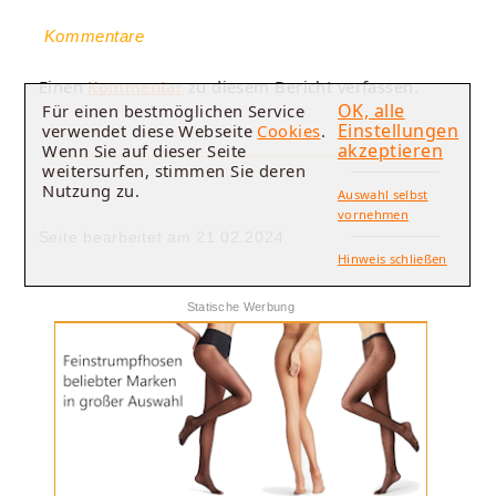
Kommentare
Einen
Kommentar
zu diesem Bericht verfassen.
OK, alle
Für einen bestmöglichen Service
Einstellungen
verwendet diese Webseite
Cookies
.
akzeptieren
Wenn Sie auf dieser Seite
weitersurfen, stimmen Sie deren
Nutzung zu.
Auswahl selbst
vornehmen
Seite bearbeitet am 21.02.2024.
Hinweis schließen
Statische Werbung