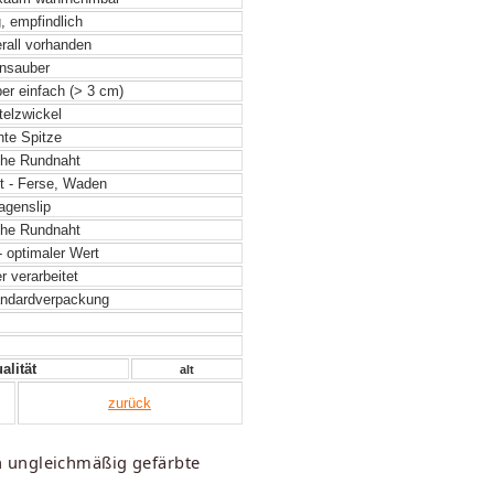
, empfindlich
rall vorhanden
nsauber
ber einfach (> 3 cm)
telzwickel
hte Spitze
he Rundnaht
t - Ferse, Waden
genslip
he Rundnaht
- optimaler Wert
 verarbeitet
ndardverpackung
alität
alt
zurück
h ungleichmäßig gefärbte