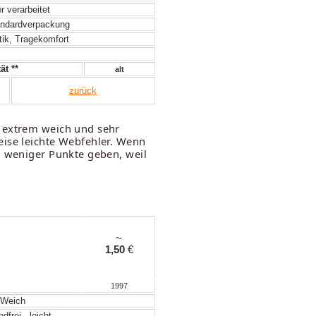
 verarbeitet
ndardverpackung
ik, Tragekomfort
ät **
alt
zurück
n extrem weich und sehr
eise leichte Webfehler. Wenn
h weniger Punkte geben, weil
~
1,50
€
1997
Weich
frei - leicht