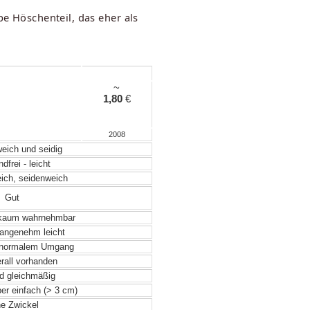
pe Höschenteil, das eher als
~
1,80
€
2008
weich und seidig
frei - leicht
eich, seidenweich
Gut
 kaum wahrnehmbar
angenehm leicht
 normalem Umgang
rall vorhanden
d gleichmäßig
ber einfach (> 3 cm)
e Zwickel