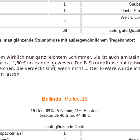
1
Sauber
1
Flache Sta
Weich, Opt
3
38
sehr gute Qualit
e, matt glänzende Strumpfhose mit außergewöhnlichem Tragekomfort
em wirklich nur ganz leichtem Schimmer. Sie ist auch am Bei
ür ca. 1,50 € im Handel gewesen. Die B-Strumpfhose hat teilw
ichen, die verdeckt sind, wenn nicht ... Der B-Ware würde ic
n lassen.
Bellinda
Perfect 15
15
Den,
89
% Polyamid,
11
% Elastan,
Größen
36-40 S
bis
44-48 L
matt glänzende Optik
Auspacken an?
1
iehen?
2
Einwand