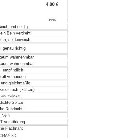
4,00
€
1996
weich und seidig
ein Bein verdreht
eich, seidenweich
, genau richtig
 kaum wahrnehmbar
 kaum wahrnehmbar
, empfindlich
rall vorhanden
 und gleichmäßig
ber einfach (> 3 cm)
ollzwickel
 dichte Spitze
he Rundnaht
Nein
 T-Verstärkung
he Flachnaht
®
CRA
3D