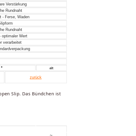
re Verstärkung
he Rundnaht
t - Ferse, Waden
lipform
he Rundnaht
- optimaler Wert
 verarbeitet
ndardverpackung
 *
alt
zurück
ppen Slip. Das Bündchen ist
~