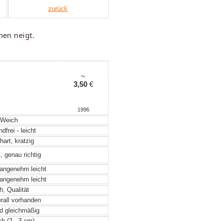
zurück
hen neigt.
~
3,50
€
1996
Weich
frei - leicht
hart, kratzig
, genau richtig
angenehm leicht
angenehm leicht
, Qualität
rall vorhanden
d gleichmäßig
h (2 - 3 cm)