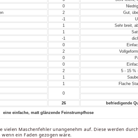
0
Niedrig
en
2
Gut, übe
-1
U
1
Sehr breit, a
1
Sat
-1
dic
0
Einfac
2
Vollgeform
0
Pa
0
Einfac
2
5 - 15 % 
1
Sauber
1
Flache Sta
0
26
befriedigende Qu
eine einfache, matt glänzende Feinstrumpfhose
die vielen Maschenfehler unangenehm auf. Diese werden durc
s wenn ein Faden gezogen wäre.