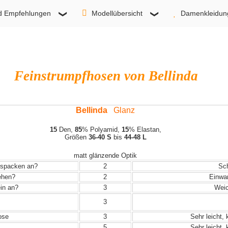
d Empfehlungen
Modellübersicht
Damenkleidun
Feinstrumpfhosen von Bellinda
Bellinda
Glanz
15
Den,
85
% Polyamid,
15
% Elastan,
Größen
36-40 S
bis
44-48 L
matt glänzende Optik
Auspacken an?
2
Sch
iehen?
2
Einwand
in an?
3
Weich
3
ose
3
Sehr leicht,
5
Sehr leicht,