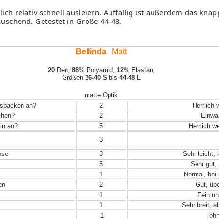
ch relativ schnell ausleiern. Auffällig ist außerdem das knap
uschend. Getestet in Größe 44-48.
Bellinda
Matt
20
Den,
88
% Polyamid,
12
% Elastan,
Größen
36-40 S
bis
44-48 L
matte Optik
Auspacken an?
2
Herrlich 
iehen?
2
Einwand
in an?
5
Herrlich w
3
ose
3
Sehr leicht,
5
Sehr gut, 
1
Normal, bei
en
2
Gut, übe
1
Fein un
1
Sehr breit, a
-1
ohn