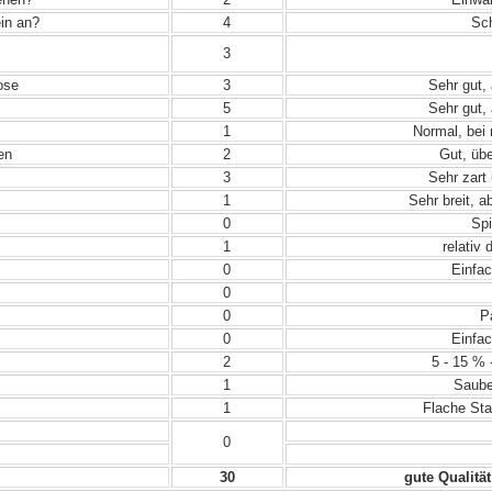
in an?
4
Sch
3
ose
3
Sehr gut, 
5
Sehr gut, 
1
Normal, bei
en
2
Gut, übe
3
Sehr zart 
1
Sehr breit, a
0
Spi
1
relativ 
0
Einfac
0
0
Pa
0
Einfac
2
5 - 15 % 
1
Sauber
1
Flache Sta
0
30
gute Qualität