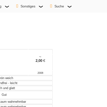
g
Sonstiges
Suche
~
2,00
€
2008
ön weich
frei - leicht
 und glatt
Gut
 kaum wahrnehmbar
 kaum wahrnehmbar