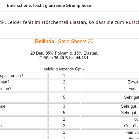
Eine schöne, leicht glänzende Strumpfhose
k. Leider fehlt im Höschenteil Elastan, so dass sie zum Rutsc
Bellinda
Satin Sheers 20
20
Den,
85
% Polyamid,
15
% Elastan,
Größen
36-40 S
bis
44-48 L
seidig glänzende Optik
Auspacken an?
1
iehen?
2
Einwand
in an?
-1
Fest, 
5
Sehr gut
ose
3
Sehr gut, 
5
Sehr gut, 
2
Hoch
en
2
Gut, übe
1
Fein un
1
Einfac