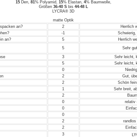
15
Den,
81
% Polyamid,
15
% Elastan,
4
% Baumwolle,
Größen
36-40 S
bis
44-48 L
LYCRA® 3D
matte Optik
Auspacken an?
2
Herrlich 
iehen?
-1
Schwierig, 
in an?
5
Herrlich w
5
Sehr gut
ose
3
Sehr leicht,
5
Sehr leicht,
0
Niedrig
en
2
Gut, übe
2
Schön fein
1
Sehr breit, a
2
Baumw
0
relativ
0
Einfac
0
2
randlos
2
Einfac
3
LY