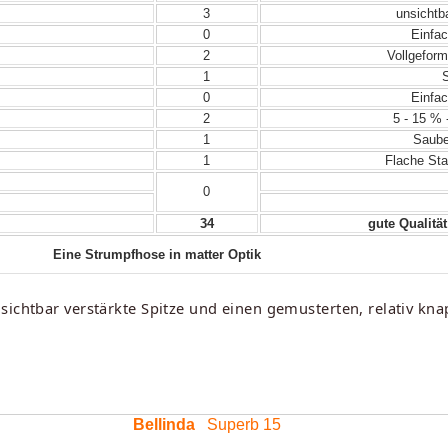
3
unsichtba
0
Einfac
2
Vollgeform
1
S
0
Einfac
2
5 - 15 % 
1
Sauber
1
Flache Sta
0
34
gute Qualität
Eine Strumpfhose in matter Optik
sichtbar verstärkte Spitze und einen gemusterten, relativ kna
Bellinda
Superb 15