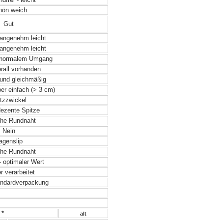
ön weich
Gut
angenehm leicht
angenehm leicht
 normalem Umgang
rall vorhanden
und gleichmäßig
ber einfach (> 3 cm)
tzzwickel
dezente Spitze
he Rundnaht
Nein
genslip
he Rundnaht
- optimaler Wert
 verarbeitet
ndardverpackung
 *
alt