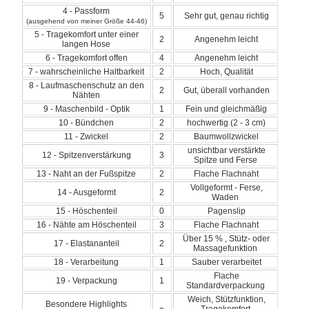
4 - Passform
5
Sehr gut, genau richtig
(ausgehend von meiner Größe 44-46)
5 - Tragekomfort unter einer
2
Angenehm leicht
langen Hose
6 - Tragekomfort offen
4
Angenehm leicht
7 - wahrscheinliche Haltbarkeit
2
Hoch, Qualität
8 - Laufmaschenschutz an den
2
Gut, überall vorhanden
Nähten
9 - Maschenbild - Optik
1
Fein und gleichmäßig
10 - Bündchen
2
hochwertig (2 - 3 cm)
11 - Zwickel
2
Baumwollzwickel
unsichtbar verstärkte
12 - Spitzenverstärkung
3
Spitze und Ferse
13 - Naht an der Fußspitze
2
Flache Flachnaht
Vollgeformt - Ferse,
14 - Ausgeformt
2
Waden
15 - Höschenteil
0
Pagenslip
16 - Nähte am Höschenteil
3
Flache Flachnaht
Über 15 % , Stütz- oder
17 - Elastananteil
2
Massagefunktion
18 - Verarbeitung
1
Sauber verarbeitet
Flache
19 - Verpackung
1
Standardverpackung
Weich, Stützfunktion,
Besondere Highlights
Tragekomfort