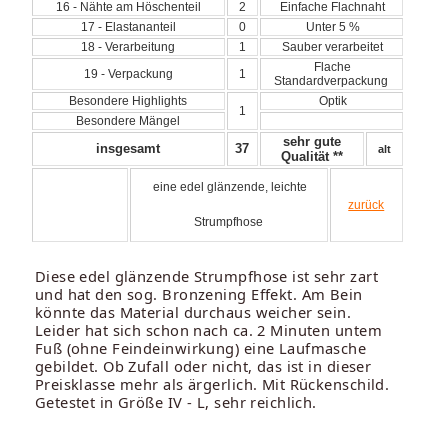
16 - Nähte am Höschenteil
2
Einfache Flachnaht
17 - Elastananteil
0
Unter 5 %
18 - Verarbeitung
1
Sauber verarbeitet
Flache
19 - Verpackung
1
Standardverpackung
Besondere Highlights
Optik
1
Besondere Mängel
sehr gute
insgesamt
37
alt
Qualität **
eine edel glänzende, leichte
zurück
Strumpfhose
Diese edel glänzende Strumpfhose ist sehr zart
und hat den sog. Bronzening Effekt. Am Bein
könnte das Material durchaus weicher sein.
Leider hat sich schon nach ca. 2 Minuten untem
Fuß (ohne Feindeinwirkung) eine Laufmasche
gebildet. Ob Zufall oder nicht, das ist in dieser
Preisklasse mehr als ärgerlich. Mit Rückenschild.
Getestet in Größe IV - L, sehr reichlich.