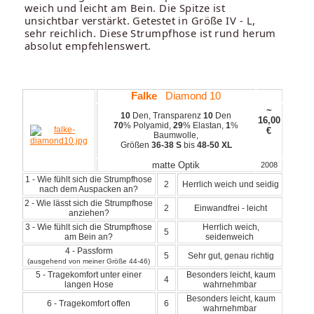
weich und leicht am Bein. Die Spitze ist
unsichtbar verstärkt. Getestet in Größe IV - L,
sehr reichlich. Diese Strumpfhose ist rund herum
absolut empfehlenswert.
Falke
Diamond 10
~
10
Den, Transparenz
10
Den
16,00
70
% Polyamid,
29
% Elastan,
1
%
€
Baumwolle,
Größen
36-38 S
bis
48-50 XL
matte Optik
2008
1 - Wie fühlt sich die Strumpfhose
2
Herrlich weich und seidig
nach dem Auspacken an?
2 - Wie lässt sich die Strumpfhose
2
Einwandfrei - leicht
anziehen?
3 - Wie fühlt sich die Strumpfhose
Herrlich weich,
5
am Bein an?
seidenweich
4 - Passform
5
Sehr gut, genau richtig
(ausgehend von meiner Größe 44-46)
5 - Tragekomfort unter einer
Besonders leicht, kaum
4
langen Hose
wahrnehmbar
Besonders leicht, kaum
6 - Tragekomfort offen
6
wahrnehmbar