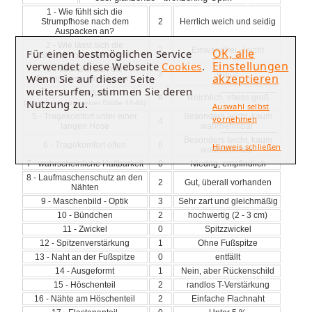
1 - Wie fühlt sich die
Strumpfhose nach dem
2
Herrlich weich und seidig
Auspacken an?
2 - Wie lässt sich die
2
Einwandfrei - leicht
OK, alle
Für einen bestmöglichen Service
Strumpfhose anziehen?
Einstellungen
verwendet diese Webseite
Cookies
.
3 - Wie fühlt sich die
3
weich
akzeptieren
Wenn Sie auf dieser Seite
Strumpfhose am Bein an?
weitersurfen, stimmen Sie deren
4 - Passform
4
Reichlich, etwas groß
Nutzung zu.
(ausgehend von meiner Größe 44-46)
Auswahl selbst
5 - Tragekomfort unter einer
Besonders leicht, kaum
vornehmen
4
langen Hose
wahrnehmbar
Besonders leicht, kaum
6 - Tragekomfort offen
6
Hinweis schließen
wahrnehmbar
7 - wahrscheinliche Haltbarkeit
0
Niedrig, empfindlich
8 - Laufmaschenschutz an den
2
Gut, überall vorhanden
Nähten
9 - Maschenbild - Optik
3
Sehr zart und gleichmäßig
10 - Bündchen
2
hochwertig (2 - 3 cm)
11 - Zwickel
0
Spitzzwickel
12 - Spitzenverstärkung
1
Ohne Fußspitze
13 - Naht an der Fußspitze
0
entfällt
14 - Ausgeformt
1
Nein, aber Rückenschild
15 - Höschenteil
2
randlos T-Verstärkung
16 - Nähte am Höschenteil
2
Einfache Flachnaht