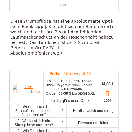
Optik
Diese Strumpfhose hat eine absolut matte Optik
(kein Feinkrepp!). Sie fühlt sich am Bein herrlich
weich und leicht an. Bis auf den fehlenden
Laufmaschenschutz an der Höschennaht nahezu
perfekt. Das Bündchen ist ca. 2,2 cm breit.
Getestet in Größe IV - L.
Absolut empfehlenswert!
Falke
Seidenglatt 15
~
15
Den, Transparenz
15
Den
14,00
€
89
% Polyamid,
10
% Elastan,
1
% Baumwolle,
Größen
36-38 S
bis
52-54 XXL
seidig glänzende Optik
2008
1 - Wie fühlt sich die
Strumpfhose nach dem
2
Herrlich weich und seidig
Auspacken an?
2 - Wie lässt sich die
2
Einwandfrei - leicht
Strumpfhose anziehen?
3 - Wie fühlt sich die