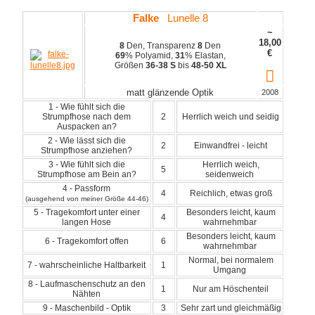
Falke
Lunelle 8
~
18,00
8
Den, Transparenz
8
Den
€
69
% Polyamid,
31
% Elastan,
Größen
36-38 S
bis
48-50 XL
matt glänzende Optik
2008
1 - Wie fühlt sich die
Strumpfhose nach dem
2
Herrlich weich und seidig
Auspacken an?
2 - Wie lässt sich die
2
Einwandfrei - leicht
Strumpfhose anziehen?
3 - Wie fühlt sich die
Herrlich weich,
5
Strumpfhose am Bein an?
seidenweich
4 - Passform
4
Reichlich, etwas groß
(ausgehend von meiner Größe 44-46)
5 - Tragekomfort unter einer
Besonders leicht, kaum
4
langen Hose
wahrnehmbar
Besonders leicht, kaum
6 - Tragekomfort offen
6
wahrnehmbar
Normal, bei normalem
7 - wahrscheinliche Haltbarkeit
1
Umgang
8 - Laufmaschenschutz an den
1
Nur am Höschenteil
Nähten
9 - Maschenbild - Optik
3
Sehr zart und gleichmäßig