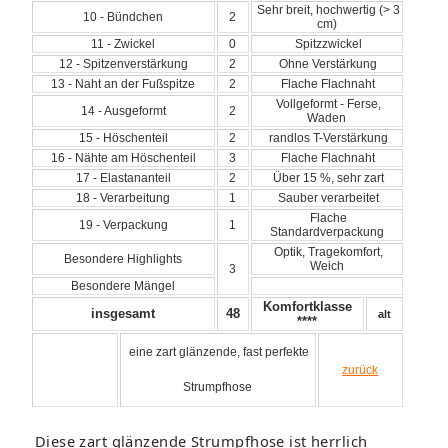
Sehr breit, hochwertig (> 3
10 - Bündchen
2
cm)
11 - Zwickel
0
Spitzzwickel
12 - Spitzenverstärkung
2
Ohne Verstärkung
13 - Naht an der Fußspitze
2
Flache Flachnaht
Vollgeformt - Ferse,
14 - Ausgeformt
2
Waden
15 - Höschenteil
2
randlos T-Verstärkung
16 - Nähte am Höschenteil
3
Flache Flachnaht
17 - Elastananteil
2
Über 15 %, sehr zart
18 - Verarbeitung
1
Sauber verarbeitet
Flache
19 - Verpackung
1
Standardverpackung
Optik, Tragekomfort,
Besondere Highlights
Weich
3
Besondere Mängel
Komfortklasse
insgesamt
48
alt
****
eine zart glänzende, fast perfekte
zurück
Strumpfhose
Diese zart glänzende Strumpfhose ist herrlich