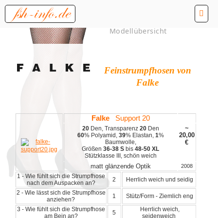
Modellübersicht
Feinstrumpfhosen von
Falke
Falke
Support 20
~
20
Den, Transparenz
20
Den
20,00
60
% Polyamid,
39
% Elastan,
1
%
Baumwolle,
€
Größen
36-38 S
bis
48-50 XL
Stützklasse III, schön weich
matt glänzende Optik
2008
1 - Wie fühlt sich die Strumpfhose
2
Herrlich weich und seidig
nach dem Auspacken an?
2 - Wie lässt sich die Strumpfhose
1
Stütz/Form - Ziemlich eng
anziehen?
3 - Wie fühlt sich die Strumpfhose
Herrlich weich,
5
am Bein an?
seidenweich