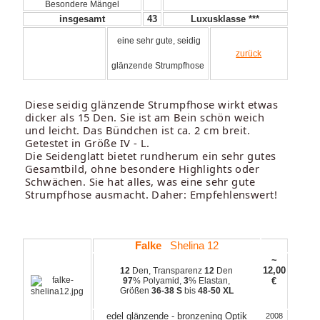
Besondere Mängel
insgesamt
43
Luxusklasse ***
eine sehr gute, seidig
zurück
glänzende Strumpfhose
Diese seidig glänzende Strumpfhose wirkt etwas
dicker als 15 Den. Sie ist am Bein schön weich
und leicht. Das Bündchen ist ca. 2 cm breit.
Getestet in Größe IV - L.
Die Seidenglatt bietet rundherum ein sehr gutes
Gesamtbild, ohne besondere Highlights oder
Schwächen. Sie hat alles, was eine sehr gute
Strumpfhose ausmacht. Daher: Empfehlenswert!
Falke
Shelina 12
~
12,00
12
Den, Transparenz
12
Den
97
% Polyamid,
3
% Elastan,
€
Größen
36-38 S
bis
48-50 XL
edel glänzende - bronzening Optik
2008