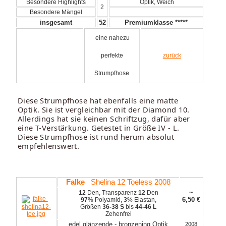
Besondere Highlights
Optik, Weich
2
Besondere Mängel
insgesamt
52
Premiumklasse *****
eine nahezu
perfekte
zurück
Strumpfhose
Diese Strumpfhose hat ebenfalls eine matte
Optik. Sie ist vergleichbar mit der Diamond 10.
Allerdings hat sie keinen Schriftzug, dafür aber
eine T-Verstärkung. Getestet in Größe IV - L.
Diese Strumpfhose ist rund herum absolut
empfehlenswert.
Falke
Shelina 12 Toeless 2008
~
12
Den, Transparenz
12
Den
6,50
€
97
% Polyamid,
3
% Elastan,
Größen
36-38 S
bis
44-46 L
Zehenfrei
edel glänzende - bronzening Optik
2008