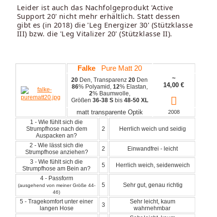
Leider ist auch das Nachfolgeprodukt 'Active
Support 20' nicht mehr erhältlich. Statt dessen
gibt es (in 2018) die 'Leg Energizer 30' (Stützklasse
III) bzw. die 'Leg Vitalizer 20' (Stützklasse II).
Falke
Pure Matt 20
~
20
Den, Transparenz
20
Den
14,00
€
86
% Polyamid,
12
% Elastan,
2
% Baumwolle,
Größen
36-38 S
bis
48-50 XL
matt transparente Optik
2008
1 - Wie fühlt sich die
Strumpfhose nach dem
2
Herrlich weich und seidig
Auspacken an?
2 - Wie lässt sich die
2
Einwandfrei - leicht
Strumpfhose anziehen?
3 - Wie fühlt sich die
5
Herrlich weich, seidenweich
Strumpfhose am Bein an?
4 - Passform
5
Sehr gut, genau richtig
(ausgehend von meiner Größe 44-
46)
5 - Tragekomfort unter einer
Sehr leicht, kaum
3
langen Hose
wahrnehmbar