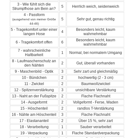
3 - Wie fühlt sich die
5
Herrlich weich, seidenweich
Strumpfhose am Bein an?
4 - Passform
5
Sehr gut, genau richtig
(ausgehend von meiner Größe
44-46)
5 - Tragekomfort unter einer
Besonders leicht, kaum
4
langen Hose
wahrnehmbar
Besonders leicht, kaum
6 - Tragekomfort offen
6
wahrnehmbar
7 - wahrscheinliche
1
Normal, bei normalem Umgang
Haltbarkeit
8 - Laufmaschenschutz an
2
Gut, überall vorhanden
den Nähten
9 - Maschenbild - Optik
3
Sehr zart und gleichmäßig
10 - Bündchen
2
hochwertig (2 - 3 cm)
11 - Zwickel
2
Baumwollzwickel
12 - Spitzenverstärkung
3
unsichtbare Verstärkung
13 - Naht an der Fußspitze
2
Flache Flachnaht
14 - Ausgeformt
2
Vollgeformt - Ferse, Waden
15 - Höschenteil
2
randlos T-Verstärkung
16 - Nähte am Höschenteil
3
Flache Flachnaht
17 - Elastananteil
2
Über 15 %, sehr zart
18 - Verarbeitung
1
Sauber verarbeitet
19 - Verpackung
1
Flache Standardverpackung