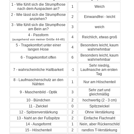
1 - Wie fühlt sich die Strumpfhose
1
Weich
nach dem Auspacken an?
2 - Wie lässt sich die Strumpfhose
2
Einwandfrei - leicht
anziehen?
3 - Wie fühlt sich die Strumpfhose
3
weich
am Bein an?
4 - Passform
4
Reichlich, etwas groß
(ausgehend von meiner Größe 44-46)
5 - Tragekomfort unter einer
Besonders leicht, kaum
4
langen Hose
wahrnehmbar
Besonders leicht, kaum
6 - Tragekomfort offen
6
wahrnehmbar
Sehr niedrig,
7 - wahrscheinliche Haltbarkeit
-1
Laufmasche am ersten
Tag
8 - Laufmaschenschutz an den
1
Nur am Höschenteil
Nähten
Sehr zart und
9 - Maschenbild - Optik
3
gleichmäßig
10 - Bündchen
2
hochwertig (2 - 3 cm)
11 - Zwickel
0
Spitzzwickel
12 - Spitzenverstärkung
2
Ohne Verstärkung
13 - Naht an der Fußspitze
2
Einfache Flachnaht
14 - Ausgeformt
1
Nein, aber Rückenschild
15 - Höschenteil
2
randlos T-Verstärkung