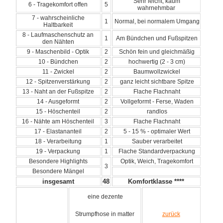
Sehr leicht, kaum
6 - Tragekomfort offen
5
wahrnehmbar
7 - wahrscheinliche
1
Normal, bei normalem Umgang
Haltbarkeit
8 - Laufmaschenschutz an
1
Am Bündchen und Fußspitzen
den Nähten
9 - Maschenbild - Optik
2
Schön fein und gleichmäßig
10 - Bündchen
2
hochwertig (2 - 3 cm)
11 - Zwickel
2
Baumwollzwickel
12 - Spitzenverstärkung
2
ganz leicht sichtbare Spitze
13 - Naht an der Fußspitze
2
Flache Flachnaht
14 - Ausgeformt
2
Vollgeformt - Ferse, Waden
15 - Höschenteil
2
randlos
16 - Nähte am Höschenteil
3
Flache Flachnaht
17 - Elastananteil
2
5 - 15 % - optimaler Wert
18 - Verarbeitung
1
Sauber verarbeitet
19 - Verpackung
1
Flache Standardverpackung
Besondere Highlights
Optik, Weich, Tragekomfort
3
Besondere Mängel
insgesamt
48
Komfortklasse ****
eine dezente
Strumpfhose in matter
zurück