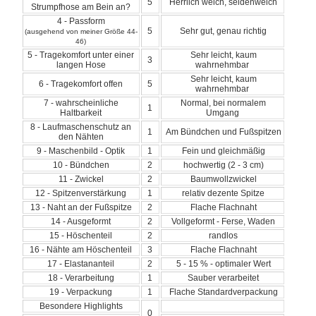
5
Herrlich weich, seidenweich
Strumpfhose am Bein an?
4 - Passform
5
Sehr gut, genau richtig
(ausgehend von meiner Größe 44-
46)
5 - Tragekomfort unter einer
Sehr leicht, kaum
3
langen Hose
wahrnehmbar
Sehr leicht, kaum
6 - Tragekomfort offen
5
wahrnehmbar
7 - wahrscheinliche
Normal, bei normalem
1
Haltbarkeit
Umgang
8 - Laufmaschenschutz an
1
Am Bündchen und Fußspitzen
den Nähten
9 - Maschenbild - Optik
1
Fein und gleichmäßig
10 - Bündchen
2
hochwertig (2 - 3 cm)
11 - Zwickel
2
Baumwollzwickel
12 - Spitzenverstärkung
1
relativ dezente Spitze
13 - Naht an der Fußspitze
2
Flache Flachnaht
14 - Ausgeformt
2
Vollgeformt - Ferse, Waden
15 - Höschenteil
2
randlos
16 - Nähte am Höschenteil
3
Flache Flachnaht
17 - Elastananteil
2
5 - 15 % - optimaler Wert
18 - Verarbeitung
1
Sauber verarbeitet
19 - Verpackung
1
Flache Standardverpackung
Besondere Highlights
0