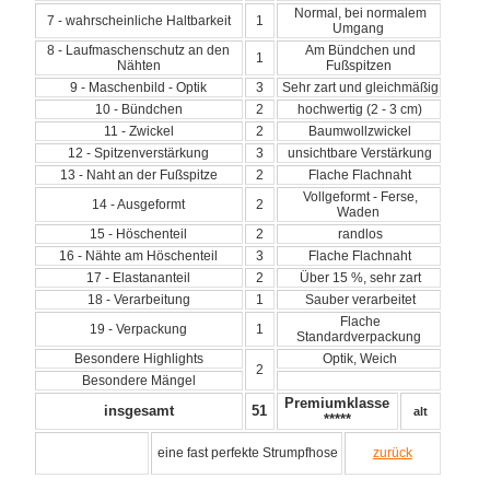
Normal, bei normalem
7 - wahrscheinliche Haltbarkeit
1
Umgang
8 - Laufmaschenschutz an den
Am Bündchen und
1
Nähten
Fußspitzen
9 - Maschenbild - Optik
3
Sehr zart und gleichmäßig
10 - Bündchen
2
hochwertig (2 - 3 cm)
11 - Zwickel
2
Baumwollzwickel
12 - Spitzenverstärkung
3
unsichtbare Verstärkung
13 - Naht an der Fußspitze
2
Flache Flachnaht
Vollgeformt - Ferse,
14 - Ausgeformt
2
Waden
15 - Höschenteil
2
randlos
16 - Nähte am Höschenteil
3
Flache Flachnaht
17 - Elastananteil
2
Über 15 %, sehr zart
18 - Verarbeitung
1
Sauber verarbeitet
Flache
19 - Verpackung
1
Standardverpackung
Besondere Highlights
Optik, Weich
2
Besondere Mängel
Premiumklasse
insgesamt
51
alt
*****
eine fast perfekte Strumpfhose
zurück