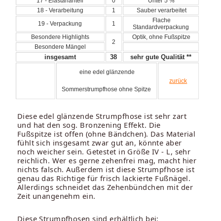
17 - Elastananteil
0
Unter 5 %
18 - Verarbeitung
1
Sauber verarbeitet
Flache
19 - Verpackung
1
Standardverpackung
Besondere Highlights
Optik, ohne Fußspitze
2
Besondere Mängel
insgesamt
38
sehr gute Qualität **
eine edel glänzende
zurück
Sommerstrumpfhose ohne Spitze
Diese edel glänzende Strumpfhose ist sehr zart
und hat den sog. Bronzening Effekt. Die
Fußspitze ist offen (ohne Bändchen). Das Material
fühlt sich insgesamt zwar gut an, könnte aber
noch weicher sein. Getestet in Größe IV - L, sehr
reichlich. Wer es gerne zehenfrei mag, macht hier
nichts falsch. Außerdem ist diese Strumpfhose ist
genau das Richtige für frisch lackierte Fußnägel.
Allerdings schneidet das Zehenbündchen mit der
Zeit unangenehm ein.
Diese Strumpfhosen sind erhältlich bei: