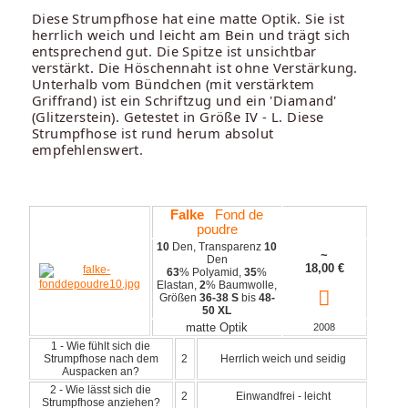
Diese Strumpfhose hat eine matte Optik. Sie ist
herrlich weich und leicht am Bein und trägt sich
entsprechend gut. Die Spitze ist unsichtbar
verstärkt. Die Höschennaht ist ohne Verstärkung.
Unterhalb vom Bündchen (mit verstärktem
Griffrand) ist ein Schriftzug und ein 'Diamand'
(Glitzerstein). Getestet in Größe IV - L. Diese
Strumpfhose ist rund herum absolut
empfehlenswert.
Falke
Fond de
poudre
10
Den, Transparenz
10
~
Den
18,00
€
63
% Polyamid,
35
%
Elastan,
2
% Baumwolle,
Größen
36-38 S
bis
48-
50 XL
matte Optik
2008
1 - Wie fühlt sich die
Strumpfhose nach dem
2
Herrlich weich und seidig
Auspacken an?
2 - Wie lässt sich die
2
Einwandfrei - leicht
Strumpfhose anziehen?